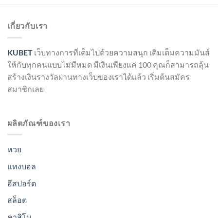
เกี่ยวกับเรา
KUBET
เว็บทางการที่เต็มไปด้วยความสนุก เติมเต็มความมันส์
ให้กับทุกคนแบบไม่มีหมด มีเงินเพียงแค่ 100 คุณก็สามารถลุ้น
สร้างเงินรางวัลผ่านทางเว็บของเราได้เเล้ว เริ่มต้นสมัคร
สมาชิกเลย
ผลิตภัณฑ์ของเรา
หวย
แทงบอล
อีสปอร์ต
สล็อต
คาสิโน