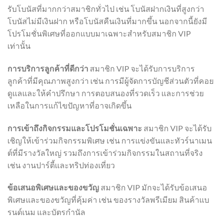
รับโบนัสที่มากกว่าสมาชิกทั่วไป เช่น โบนัสฝากเงินที่สูงกว่า
โบนัสไม่มีเงินฝาก หรือโบนัสคืนเงินที่มากขึ้น นอกจากนี้ยังมี
โปรโมชั่นพิเศษที่ออกแบบมาเฉพาะสำหรับสมาชิก VIP
เท่านั้น
การบริการลูกค้าที่ดีกว่า
สมาชิก VIP จะได้รับการบริการ
ลูกค้าที่มีคุณภาพสูงกว่า เช่น การมีผู้จัดการบัญชีส่วนตัวที่คอย
ดูแลและให้คำปรึกษา การตอบสนองที่รวดเร็ว และการช่วย
เหลือในการแก้ไขปัญหาที่อาจเกิดขึ้น
การเข้าถึงกิจกรรมและโปรโมชั่นเฉพาะ
สมาชิก VIP จะได้รับ
เชิญให้เข้าร่วมกิจกรรมพิเศษ เช่น การแข่งขันและทัวร์นาเมน
ต์ที่มีรางวัลใหญ่ รวมถึงการเข้าร่วมกิจกรรมในสถานที่จริง
เช่น งานปาร์ตี้และทริปท่องเที่ยว
ข้อเสนอพิเศษและของขวัญ
สมาชิก VIP มักจะได้รับข้อเสนอ
พิเศษและของขวัญที่คุ้มค่า เช่น ของรางวัลพรีเมียม สินค้าแบ
รนด์เนม และบัตรกำนัล