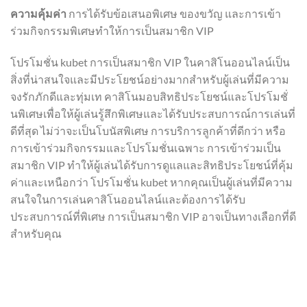
ความคุ้มค่า
การได้รับข้อเสนอพิเศษ ของขวัญ และการเข้า
ร่วมกิจกรรมพิเศษทำให้การเป็นสมาชิก VIP
โปรโมชั่น kubet การเป็นสมาชิก VIP ในคาสิโนออนไลน์เป็น
สิ่งที่น่าสนใจและมีประโยชน์อย่างมากสำหรับผู้เล่นที่มีความ
จงรักภักดีและทุ่มเท คาสิโนมอบสิทธิประโยชน์และโปรโมชั่
นพิเศษเพื่อให้ผู้เล่นรู้สึกพิเศษและได้รับประสบการณ์การเล่นที่
ดีที่สุด ไม่ว่าจะเป็นโบนัสพิเศษ การบริการลูกค้าที่ดีกว่า หรือ
การเข้าร่วมกิจกรรมและโปรโมชั่นเฉพาะ การเข้าร่วมเป็น
สมาชิก VIP ทำให้ผู้เล่นได้รับการดูแลและสิทธิประโยชน์ที่คุ้ม
ค่าและเหนือกว่า โปรโมชั่น kubet หากคุณเป็นผู้เล่นที่มีความ
สนใจในการเล่นคาสิโนออนไลน์และต้องการได้รับ
ประสบการณ์ที่พิเศษ การเป็นสมาชิก VIP อาจเป็นทางเลือกที่ดี
สำหรับคุณ